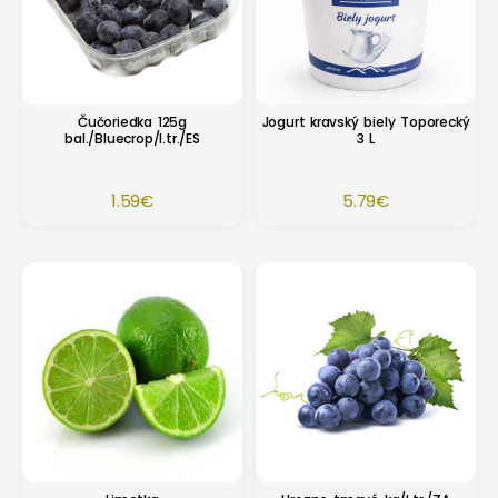
Čučoriedka 125g
Jogurt kravský biely Toporecký
bal./Bluecrop/I.tr./ES
3 L
1.59
€
5.79
€