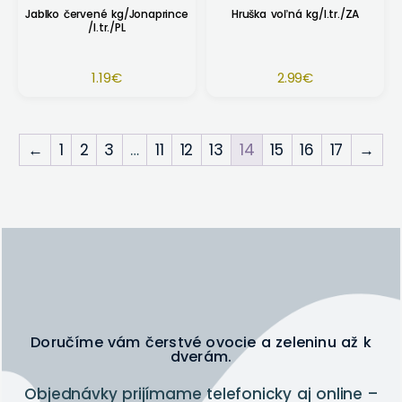
Jablko červené kg/Jonaprince
Hruška voľná kg/I.tr./ZA
/I.tr./PL
1.19
€
2.99
€
←
1
2
3
…
11
12
13
14
15
16
17
→
Doručíme vám čerstvé ovocie a zeleninu až k
dverám.
Objednávky prijímame telefonicky aj online –