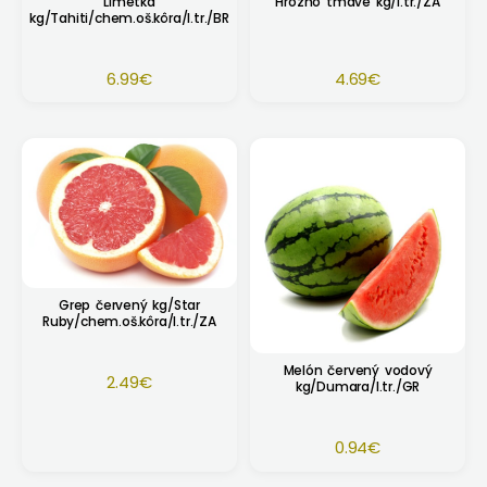
Limetka
Hrozno tmavé kg/I.tr./ZA
kg/Tahiti/chem.oš.kôra/I.tr./BR
6.99
€
4.69
€
Grep červený kg/Star
Ruby/chem.oš.kôra/I.tr./ZA
Melón červený vodový
2.49
€
kg/Dumara/I.tr./GR
0.94
€