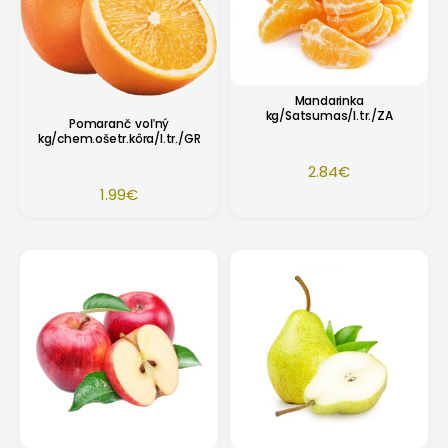
Mandarinka
kg/Satsumas/I.tr./ZA
Pomaranč voľný
kg/chem.ošetr.kôra/I.tr./GR
2.84
€
1.99
€