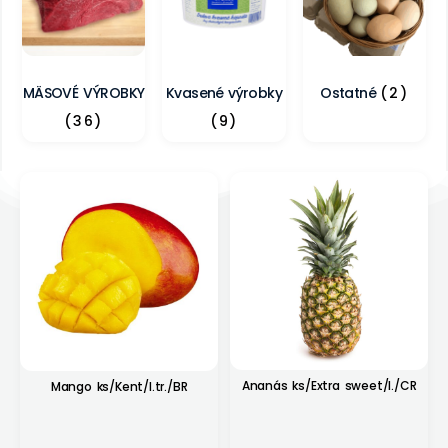
MÄSOVÉ VÝROBKY
Kvasené výrobky
Ostatné
(2)
(36)
(9)
Ananás ks/Extra sweet/I./CR
Mango ks/Kent/I.tr./BR