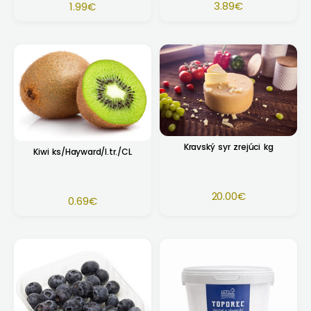
3.89
€
1.99
€
Kravský syr zrejúci kg
Kiwi ks/Hayward/I.tr./CL
20.00
€
0.69
€