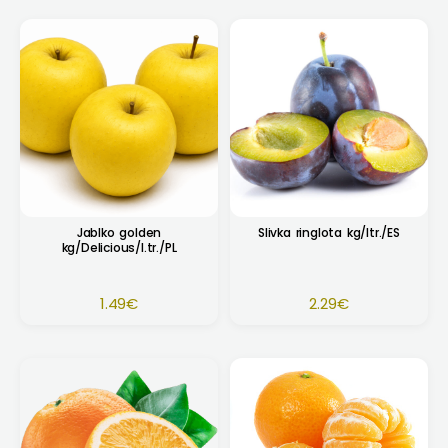
Jablko golden
Slivka ringlota kg/Itr./ES
kg/Delicious/I.tr./PL
1.49
€
2.29
€