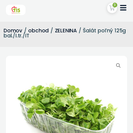
0
Domov
/
obchod
/
ZELENINA
/ Šalát poľný 125g
bal./I.tr./IT