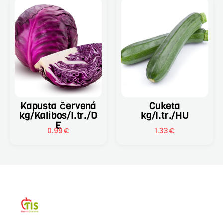
Kapusta červená
Cuketa
kg/Kalibos/I.tr./D
kg/I.tr./HU
E
0.99
€
1.33
€