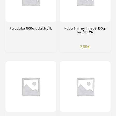
Paradajka 500g bal./I.tr./NL
Huba Shimeji hnedé 150gr
bal./I.tr./SK
2.99
€