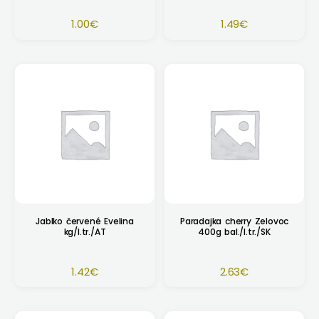
1.00
€
1.49
€
Jablko červené Evelina
Paradajka cherry Zelovoc
kg/I.tr./AT
400g bal./I.tr./SK
1.42
€
2.63
€