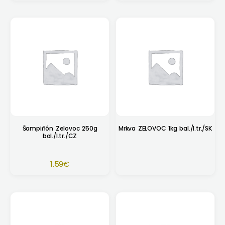
Šampiňón Zelovoc 250g
Mrkva ZELOVOC 1kg bal./I.tr./SK
bal./I.tr./CZ
1.59
€