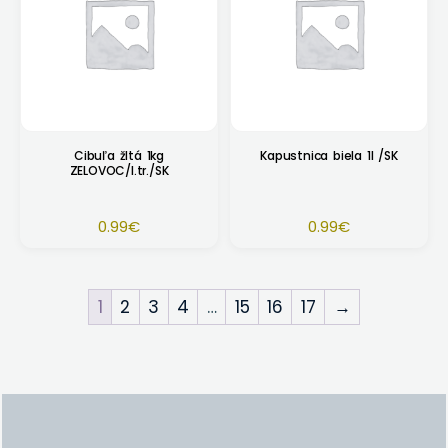
Cibuľa žltá 1kg
Kapustnica biela 1l /SK
ZELOVOC/I.tr./SK
0.99
€
0.99
€
1
2
3
4
…
15
16
17
→