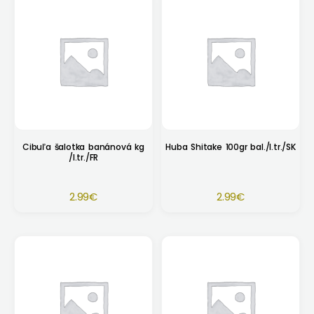
Cibuľa šalotka banánová kg
Huba Shitake 100gr bal./I.tr./SK
/I.tr./FR
2.99
€
2.99
€