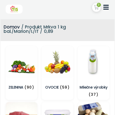
0
Domov
/ Produkt Mrkva 1 kg
bal./Marion/I./IT / 0,89
ZELENINA
(90)
OVOCIE
(59)
Mliečne výrobky
(37)