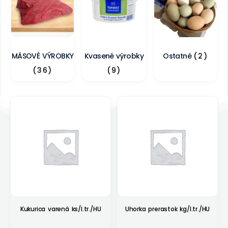
MÄSOVÉ VÝROBKY
Kvasené výrobky
Ostatné
(2)
(36)
(9)
Kukurica varená ks/I.tr./HU
Uhorka prerastok kg/I.tr./HU