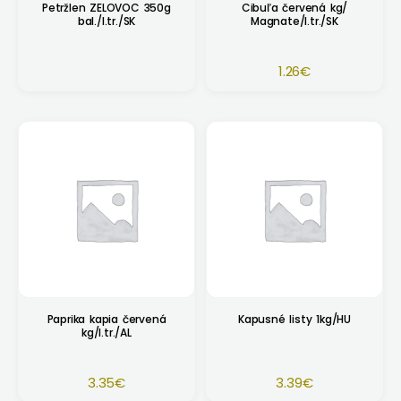
Petržlen ZELOVOC 350g
Cibuľa červená kg/
bal./I.tr./SK
Magnate/I.tr./SK
1.26
€
Paprika kapia červená
Kapusné listy 1kg/HU
kg/I.tr./AL
3.35
€
3.39
€