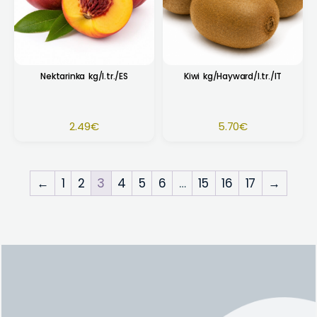
Nektarinka kg/I.tr./ES
Kiwi kg/Hayward/I.tr./IT
2.49
€
5.70
€
←
1
2
3
4
5
6
…
15
16
17
→