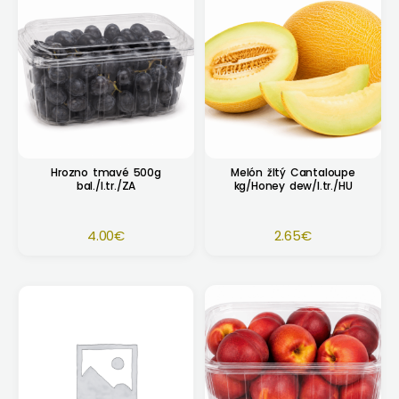
Hrozno tmavé 500g
Melón žltý Cantaloupe
bal./I.tr./ZA
kg/Honey dew/I.tr./HU
4.00
€
2.65
€