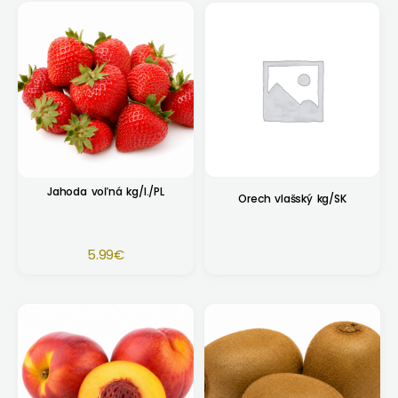
Jahoda voľná kg/I./PL
Orech vlašský kg/SK
5.99
€