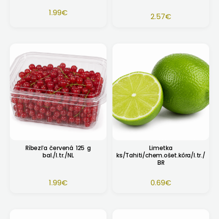
1.99
€
2.57
€
Ríbezľa červená 125 g
Limetka
bal./I.tr./NL
ks/Tahiti/chem.ošet.kôra/I.tr./
BR
1.99
€
0.69
€