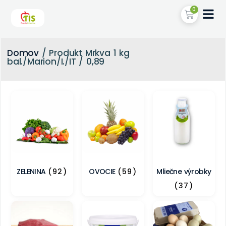
0
Domov
/ Produkt Mrkva 1 kg
bal./Marion/I./IT / 0,89
ZELENINA
(92)
OVOCIE
(59)
Mliečne výrobky
(37)