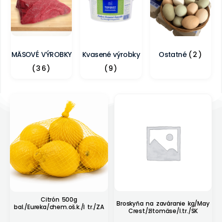
MÄSOVÉ VÝROBKY
Kvasené výrobky
Ostatné
(2)
(36)
(9)
Citrón 500g
Broskyňa na zaváranie kg/May
bal./Eureka/chem.oš.k./I tr./ZA
Crest/žltomäse/I.tr./SK