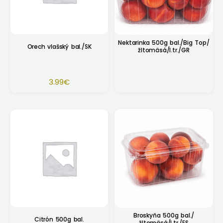
Nektarinka 500g bal./Big Top/
Orech vlašský bal./SK
žltomäsá/I.tr./GR
3.99
€
Broskyňa 500g bal./
Citrón 500g bal.
žltomäsá/I.tr./ES