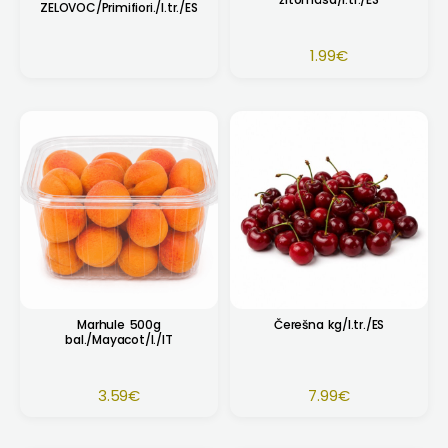
ZELOVOC/Primifiori./I.tr./ES
1.99
€
Marhule 500g
Čerešna kg/I.tr./ES
bal./Mayacot/I./IT
3.59
€
7.99
€