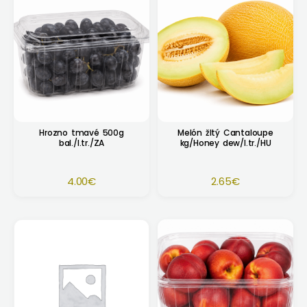
Hrozno tmavé 500g
Melón žltý Cantaloupe
bal./I.tr./ZA
kg/Honey dew/I.tr./HU
4.00
€
2.65
€