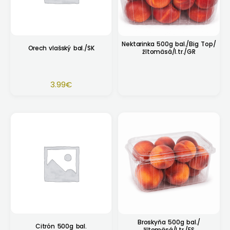
Nektarinka 500g bal./Big Top/
Orech vlašský bal./SK
žltomäsá/I.tr./GR
3.99
€
Broskyňa 500g bal./
Citrón 500g bal.
žltomäsá/I.tr./ES