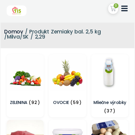
0
Domov
/ Produkt Zemiaky bal. 2,5 kg
/Milva/SK / 2,29
ZELENINA
(92)
OVOCIE
(59)
Mliečne výrobky
(37)