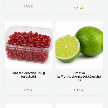
1.99
€
2.57
€
Ríbezľa červená 125 g
Limetka
bal./I.tr./NL
ks/Tahiti/chem.ošet.kôra/I.tr./
BR
1.99
€
0.69
€