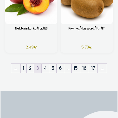
Nektarinka kg/I.tr./ES
Kiwi kg/Hayward/I.tr./IT
2.49
€
5.70
€
←
1
2
3
4
5
6
…
15
16
17
→