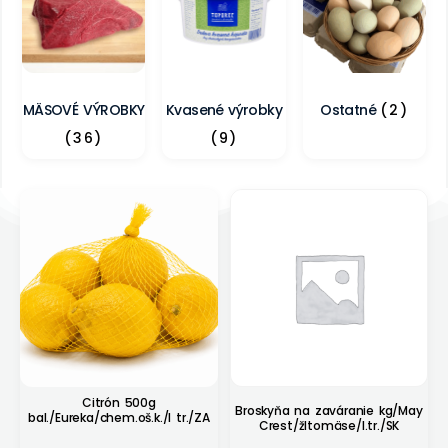
MÄSOVÉ VÝROBKY
Kvasené výrobky
Ostatné
(2)
(36)
(9)
Citrón 500g
Broskyňa na zaváranie kg/May
bal./Eureka/chem.oš.k./I tr./ZA
Crest/žltomäse/I.tr./SK