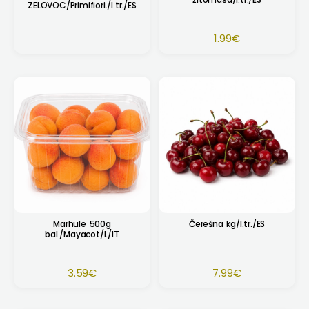
ZELOVOC/Primifiori./I.tr./ES
1.99
€
Marhule 500g
Čerešna kg/I.tr./ES
bal./Mayacot/I./IT
3.59
€
7.99
€