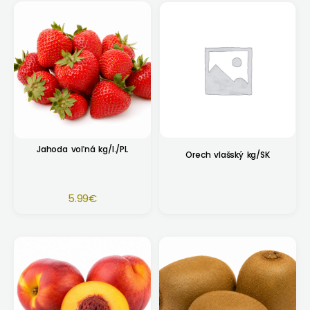
Jahoda voľná kg/I./PL
Orech vlašský kg/SK
5.99
€