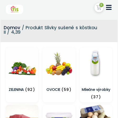
0
Domov
/ Produkt Slivky sušené s kôstkou
II / 4,39
ZELENINA
(92)
OVOCIE
(59)
Mliečne výrobky
(37)