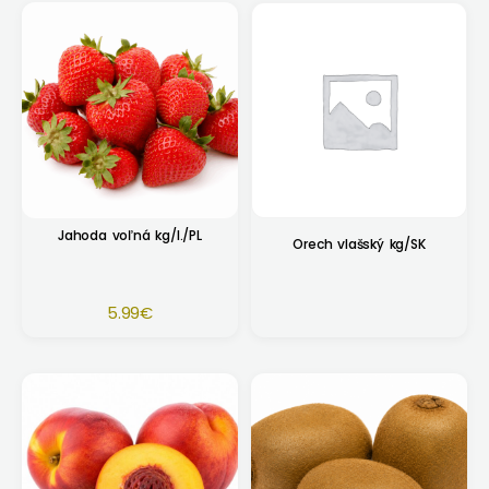
Jahoda voľná kg/I./PL
Orech vlašský kg/SK
5.99
€