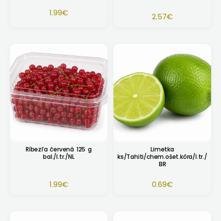
1.99
€
2.57
€
Ríbezľa červená 125 g
Limetka
bal./I.tr./NL
ks/Tahiti/chem.ošet.kôra/I.tr./
BR
1.99
€
0.69
€