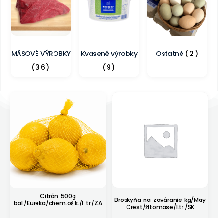
MÄSOVÉ VÝROBKY
Kvasené výrobky
Ostatné
(2)
(36)
(9)
Citrón 500g
Broskyňa na zaváranie kg/May
bal./Eureka/chem.oš.k./I tr./ZA
Crest/žltomäse/I.tr./SK