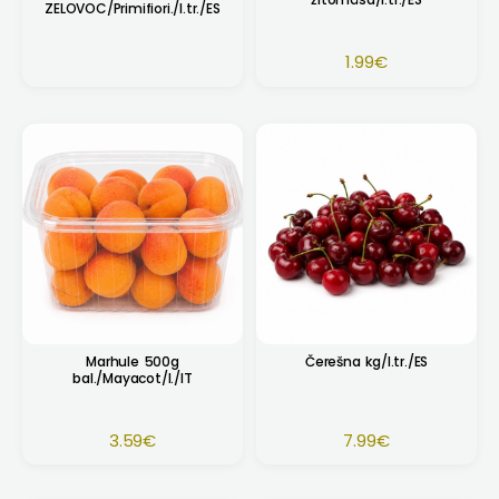
ZELOVOC/Primifiori./I.tr./ES
1.99
€
Marhule 500g
Čerešna kg/I.tr./ES
bal./Mayacot/I./IT
3.59
€
7.99
€