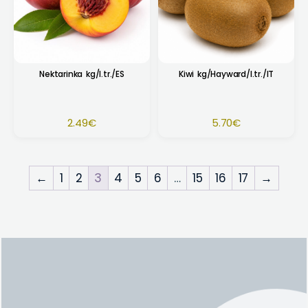
Nektarinka kg/I.tr./ES
Kiwi kg/Hayward/I.tr./IT
2.49
€
5.70
€
←
1
2
3
4
5
6
…
15
16
17
→