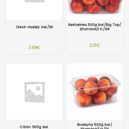
Nektarinka 500g bal./Big Top/
Orech vlašský bal./SK
žltomäsá/I.tr./GR
2.21
€
3.99
€
Broskyňa 500g bal./
Citrón 500g bal.
žltomäsá/I.tr./ES