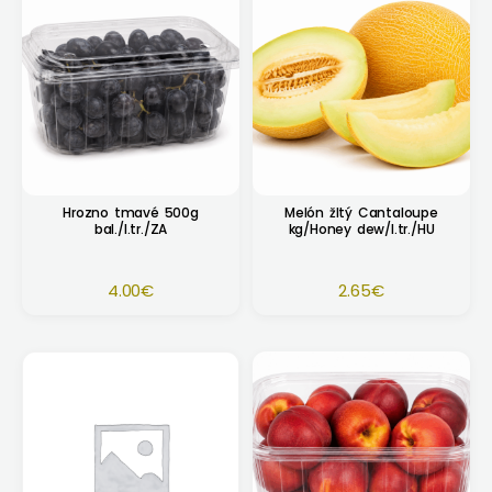
Hrozno tmavé 500g
Melón žltý Cantaloupe
bal./I.tr./ZA
kg/Honey dew/I.tr./HU
4.00
€
2.65
€