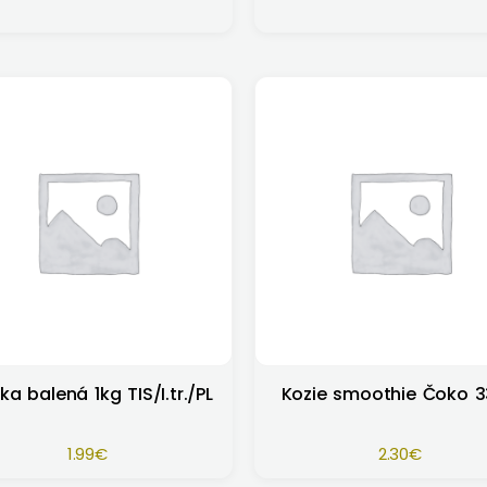
ka balená 1kg TIS/I.tr./PL
Kozie smoothie Čoko 
1.99
€
2.30
€