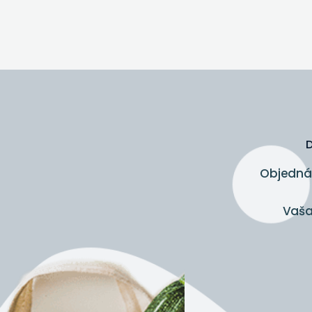
D
Objednáv
Vaša