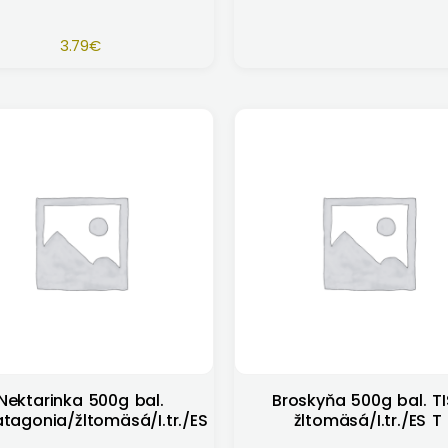
3.79
€
Nektarinka 500g bal.
Broskyňa 500g bal. TI
atagonia/žltomäsá/I.tr./ES
žltomäsá/I.tr./ES T