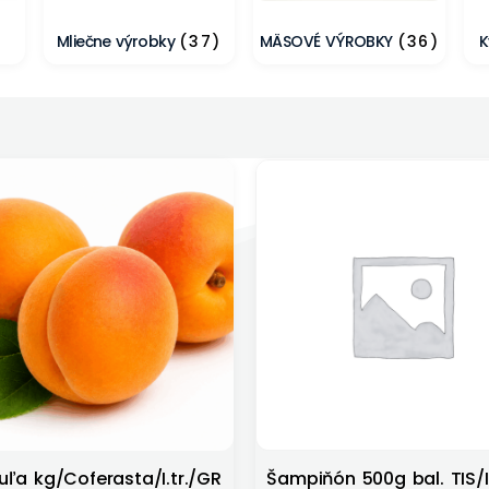
Mliečne výrobky
(37)
MÄSOVÉ VÝROBKY
(36)
K
ľa kg/Coferasta/I.tr./GR
Šampiňón 500g bal. TIS/I.