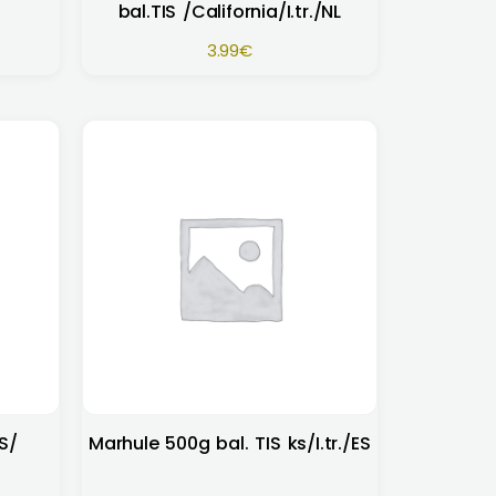
bal.TIS /California/I.tr./NL
3.99
€
S/
Marhule 500g bal. TIS ks/I.tr./ES