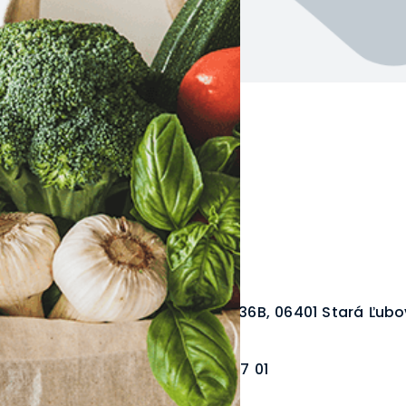
TIS Slovakia s.r.o.
Levočská 36B, 06401 Stará Ľub
052/238 87 01