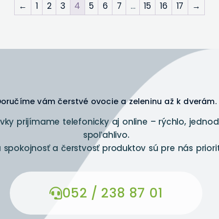
←
1
2
3
4
5
6
7
…
15
16
17
→
oručíme vám čerstvé ovocie a zeleninu až k dverám.
ky prijímame telefonicky aj online – rýchlo, jedno
spoľahlivo.
 spokojnosť a čerstvosť produktov sú pre nás priori
052 / 238 87 01