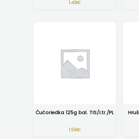
1.49
€
Čučoriedka 125g bal. TIS/I.tr./PL
Hruš
1.59
€