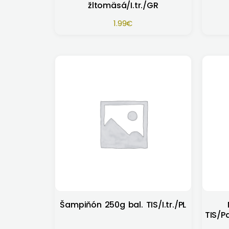
žltomäsá/I.tr./GR
1.99
€
Šampiňón 250g bal. TIS/I.tr./PL
TIS/P