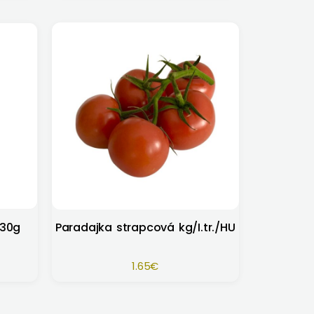
330g
Paradajka strapcová kg/I.tr./HU
1.65
€