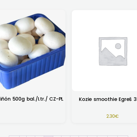
ňón 500g bal./I.tr./ CZ-PL
Kozie smoothie Egreš 
2.30
€