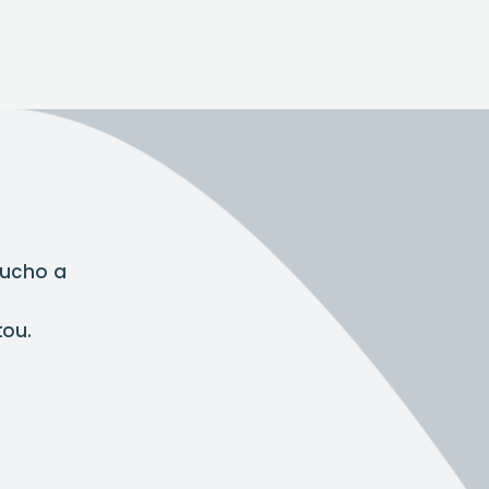
ducho a
tou.