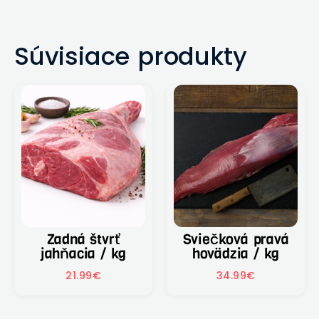
Súvisiace produkty
Zadná štvrť
Sviečková pravá
jahňacia / kg
hovädzia / kg
21.99
€
34.99
€