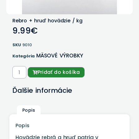
Rebro + hruď hovädzie / kg
9.99
€
SKU
9010
MÄSOVÉ VÝROBKY
Kategória
Pridať do košíka
Ďalšie informácie
Popis
Popis
Hovädzie rebrá a hruď patria v