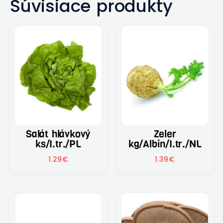
Súvisiace produkty
Šalát hlávkový
Zeler
ks/I.tr./PL
kg/Albin/I.tr./NL
1.29
€
1.39
€