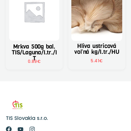
Hliva ustricová
Mrkva 500g bal.
voľná kg/I.tr./HU
TIS/Laguna/I.tr./I
T
5.41
€
0.89
€
TIS Slovakia s.r.o.