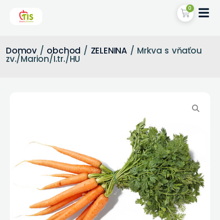
0
Domov
/
obchod
/
ZELENINA
/ Mrkva s vňaťou
zv./Marion/I.tr./HU