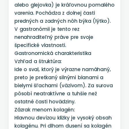
alebo glejovka) je kráľovnou pomalého
varenia. Pochádza z dolnej časti
predných a zadných nôh býka (lýtko).
V gastronómii je tento rez
nenahraditeľný práve pre svoje
špecifické vlastnosti.
Gastronomická charakteristika
Vzhľad a štruktúra:
Ide o sval, ktorý je výrazne namáhaný,
preto je pretkaný silnými blanami a
bielymi šľachami (väzivom). Za surova
pôsobí neatraktívne a tuhšie než
ostatné časti hovädziny.
Zázrak menom kolagén:
Hlavnou devízou kližky je vysoký obsah
kolagénu. Pri dlhom dusení sa kolagén