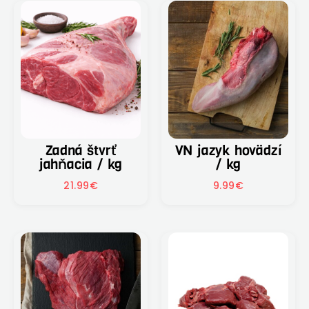
Zadná štvrť
VN jazyk hovädzí
jahňacia / kg
/ kg
21.99
€
9.99
€