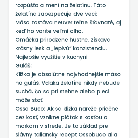
rozpúšťa a mení na želatínu. Táto
želatína zabezpečuje dve veci:
Mäso zostáva neuveriteľne šťavnaté, aj
keď ho varíte veľmi dlho.
Omáčka prirodzene hustne, získava
krásny lesk a „lepivú“ konzistenciu.
Najlepšie využitie v kuchyni
Guláš:
Kližka je absolútne najvhodnejšie mäso
na guláš. Vďaka želatíne nikdy nebude
suchá, čo sa pri stehne alebo pleci
môže stať.
Osso Buco: Ak sa kližka nareže priečne
cez kosť, vznikne plátok s kosťou a
morkom v strede. Je to základ pre
slávny taliansky recept Ossobuco alla