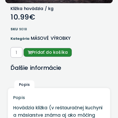
Kližka hovädzia / kg
10.99
€
SKU
9018
MÄSOVÉ VÝROBKY
Kategória
Pridať do košíka
Ďalšie informácie
Popis
Popis
Hovädzia kližka (v reštauračnej kuchyni
a mäsiarstve známa aj ako môčing