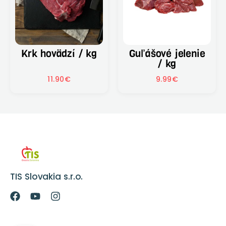
Krk hovädzí / kg
Guľášové jelenie
/ kg
11.90
€
9.99
€
TIS Slovakia s.r.o.