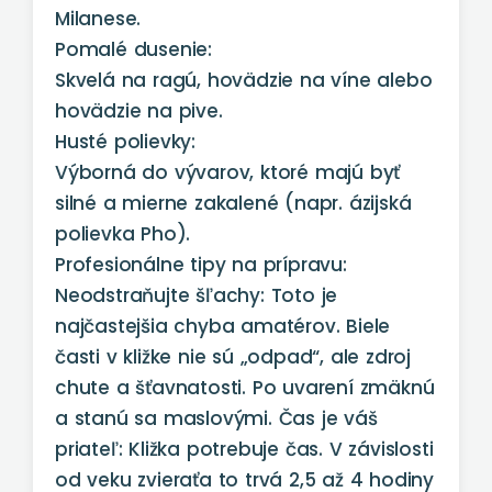
Milanese.
Pomalé dusenie:
Skvelá na ragú, hovädzie na víne alebo
hovädzie na pive.
Husté polievky:
Výborná do vývarov, ktoré majú byť
silné a mierne zakalené (napr. ázijská
polievka Pho).
Profesionálne tipy na prípravu:
Neodstraňujte šľachy: Toto je
najčastejšia chyba amatérov. Biele
časti v kližke nie sú „odpad“, ale zdroj
chute a šťavnatosti. Po uvarení zmäknú
a stanú sa maslovými. Čas je váš
priateľ: Kližka potrebuje čas. V závislosti
od veku zvieraťa to trvá 2,5 až 4 hodiny