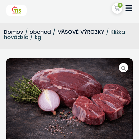
0
Domov
/
obchod
/
MÄSOVÉ VÝROBKY
/ Kližka
hovädzia / kg