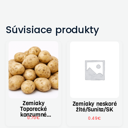
Súvisiace produkty
Zemiaky
Zemiaky neskoré
Toporecké
žlté/Sunita/SK
konzumné
0.70
€
0.49
€
neskoré/var.t.AB