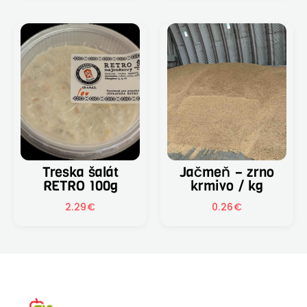
Treska šalát
Jačmeň – zrno
RETRO 100g
krmivo / kg
2.29
€
0.26
€