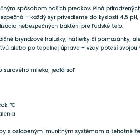
ičným spôsobom našich predkov. Plná prirodzených
 Bezpečná – každý syr privedieme do kyslosti 4,5 pH
izácia nebezpečných baktérii pre ľudské telo.
radičné bryndzové halušky, nátierky či pomazánky, a
tvú alebo po tepelnej úprave – vždy poteší svojou 
zo surového mlieka, jedlá soľ
čok PE
alenia
oby s oslabeným imunitným systémom a tehotné žen