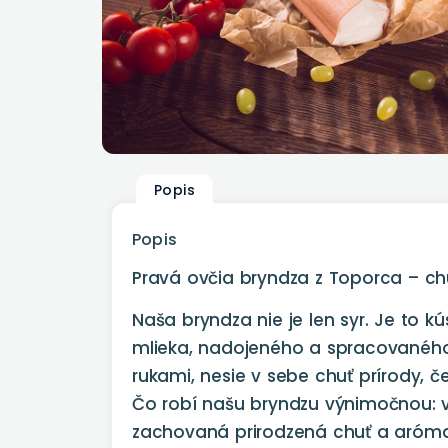
Popis
Popis
Pravá ovčia bryndza z Toporca – chu
Naša bryndza nie je len syr. Je to 
mlieka, nadojeného a spracovaného 
rukami, nesie v sebe chuť prírody, 
Čo robí našu bryndzu výnimočnou: v
zachovaná prirodzená chuť a aróma