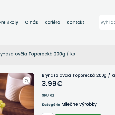
Pre školy
O nás
Kariéra
Kontakt
ryndza ovčia Toporecká 200g / ks
Bryndza ovčia Toporecká 200g / k
3.99
€
SKU
62
Mliečne výrobky
Kategória