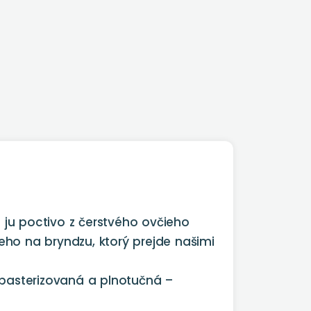
 ju poctivo z čerstvého ovčieho
ho na bryndzu, ktorý prejde našimi
epasterizovaná a plnotučná –