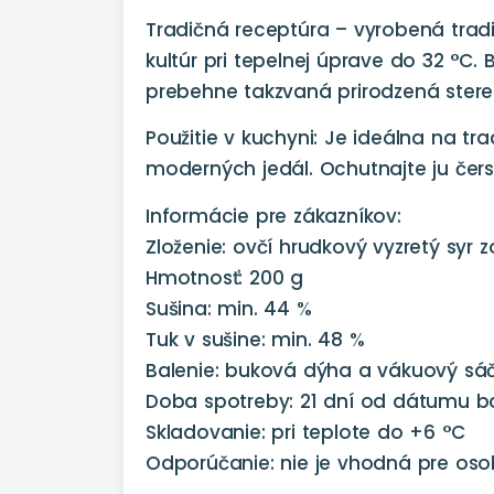
Tradičná receptúra – vyrobená trad
kultúr pri tepelnej úprave do 32 °C.
prebehne takzvaná prirodzená sterel
Použitie v kuchyni: Je ideálna na t
moderných jedál. Ochutnajte ju čers
Informácie pre zákazníkov:
Zloženie: ovčí hrudkový vyzretý syr 
Hmotnosť: 200 g
Sušina: min. 44 %
Tuk v sušine: min. 48 %
Balenie: buková dýha a vákuový sá
Doba spotreby: 21 dní od dátumu b
Skladovanie: pri teplote do +6 °C
Odporúčanie: nie je vhodná pre os