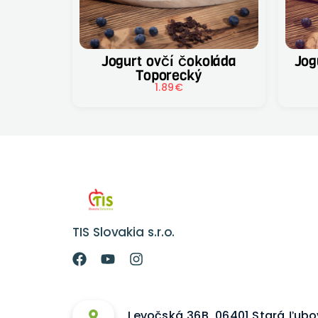
Jogurt ovčí čokoláda
Jogurt kravs
Toporecký
1.89
€
TIS Slovakia s.r.o.
Levočská 36B, 06401 Stará Ľub