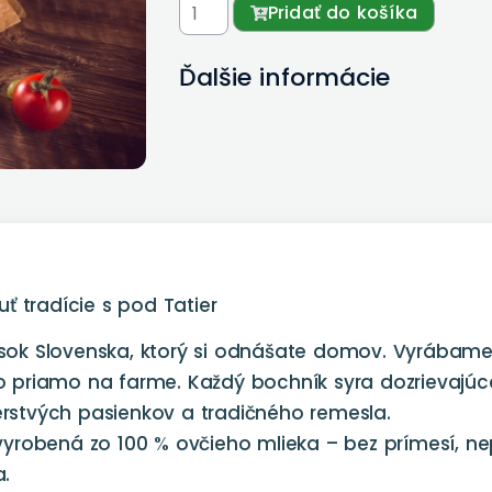
Pridať do košíka
Ďalšie informácie
ť tradície s pod Tatier
kúsok Slovenska, ktorý si odnášate domov. Vyrábame
priamo na farme. Každý bochník syra dozrievajúce
čerstvých pasienkov a tradičného remesla.
yrobená zo 100 % ovčieho mlieka – bez prímesí, n
.