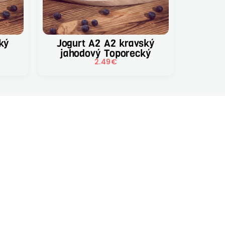
Jogurt A2 A2 kravský
jahodový Toporecký
2.49
€