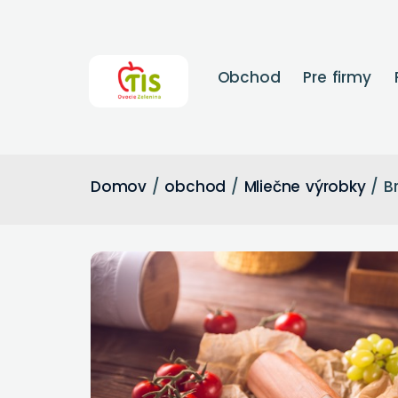
Obchod
Pre firmy
Domov
/
obchod
/
Mliečne výrobky
/ B