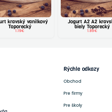
ký vanilkový
Jogurt A2 A2 kravský
Toporecký
biely Toporecký
1.19
€
1.89
€
Rýchle odkazy
Obchod
Pre firmy
Pre školy
ovňa