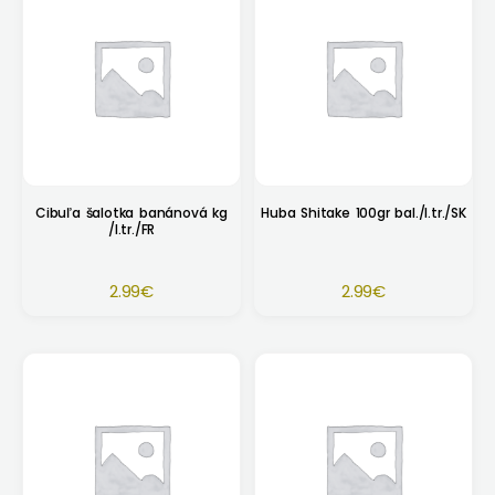
Cibuľa šalotka banánová kg
Huba Shitake 100gr bal./I.tr./SK
/I.tr./FR
2.99
€
2.99
€