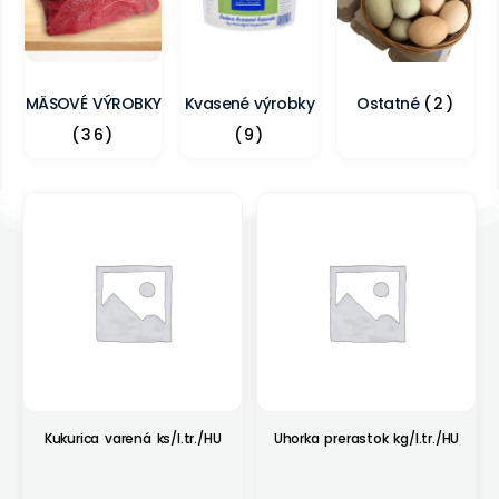
MÄSOVÉ VÝROBKY
Kvasené výrobky
Ostatné
(2)
(36)
(9)
Kukurica varená ks/I.tr./HU
Uhorka prerastok kg/I.tr./HU