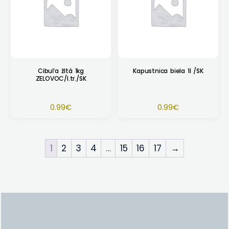
Cibuľa žltá 1kg
Kapustnica biela 1l /SK
ZELOVOC/I.tr./SK
0.99
€
0.99
€
1
2
3
4
…
15
16
17
→