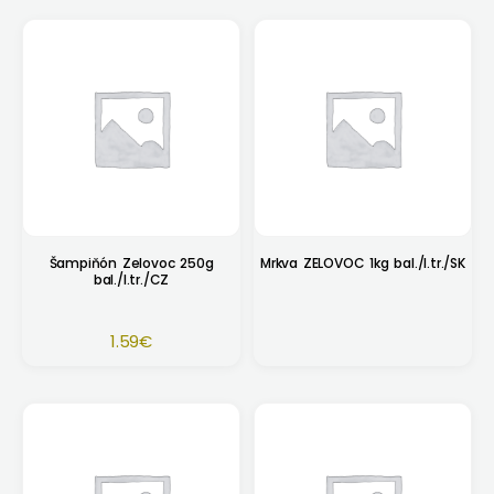
Šampiňón Zelovoc 250g
Mrkva ZELOVOC 1kg bal./I.tr./SK
bal./I.tr./CZ
1.59
€