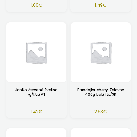
1.00
€
1.49
€
Jablko červené Evelina
Paradajka cherry Zelovoc
kg/I.tr./AT
400g bal./I.tr./SK
1.42
€
2.63
€