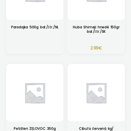
Paradajka 500g bal./I.tr./NL
Huba Shimeji hnedé 150gr
bal./I.tr./SK
2.99
€
Petržlen ZELOVOC 350g
Cibuľa červená kg/