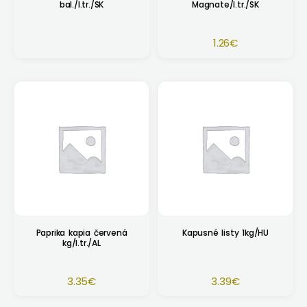
bal./I.tr./SK
Magnate/I.tr./SK
1.26
€
Paprika kapia červená
Kapusné listy 1kg/HU
kg/I.tr./AL
3.35
€
3.39
€