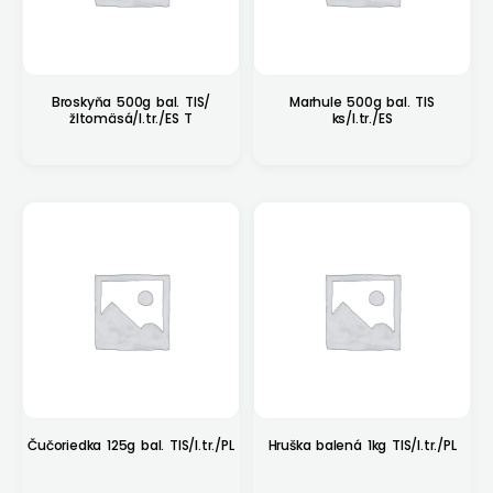
Broskyňa 500g bal. TIS/
Marhule 500g bal. TIS
žltomäsá/I.tr./ES T
ks/I.tr./ES
Čučoriedka 125g bal. TIS/I.tr./PL
Hruška balená 1kg TIS/I.tr./PL