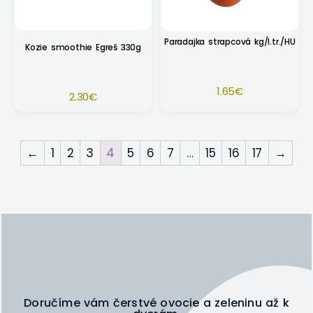
Paradajka strapcová kg/I.tr./HU
Kozie smoothie Egreš 330g
1.65
€
2.30
€
←
1
2
3
4
5
6
7
…
15
16
17
→
Doručíme vám čerstvé ovocie a zeleninu až k