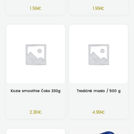
1.59
€
1.99
€
Kozie smoothie Čoko 330g
Tradičné maslo / 500 g
2.30
€
4.99
€