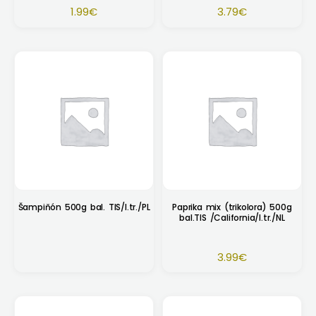
1.99
€
3.79
€
Šampiňón 500g bal. TIS/I.tr./PL
Paprika mix (trikolora) 500g
bal.TIS /California/I.tr./NL
3.99
€