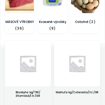
MÄSOVÉ VÝROBKY
Kvasené výrobky
Ostatné
(2)
(36)
(9)
Broskyňa kg/TRE/
Marhuľa kg/Coferasta/I.tr./GR
žltomäsá/I.tr./GR