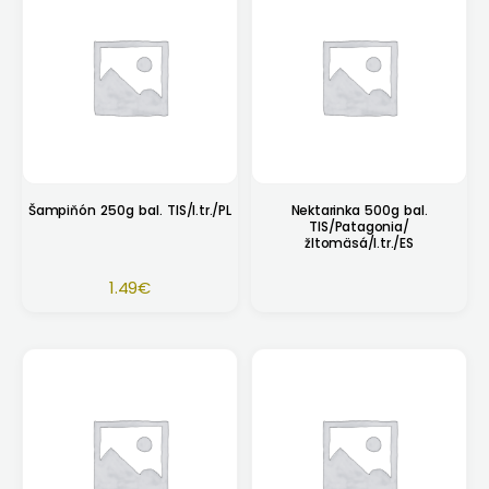
Šampiňón 250g bal. TIS/I.tr./PL
Nektarinka 500g bal.
TIS/Patagonia/
žltomäsá/I.tr./ES
1.49
€