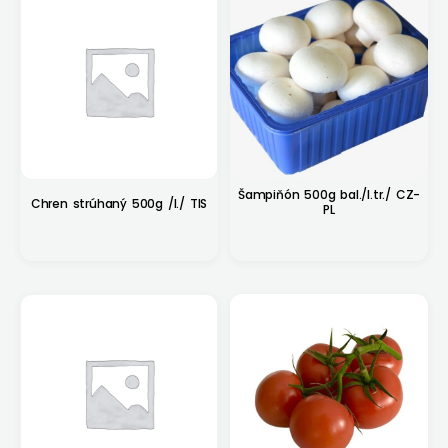
Šampiňón 500g bal./I.tr./ CZ-
Chren strúhaný 500g /I./ TIS
PL