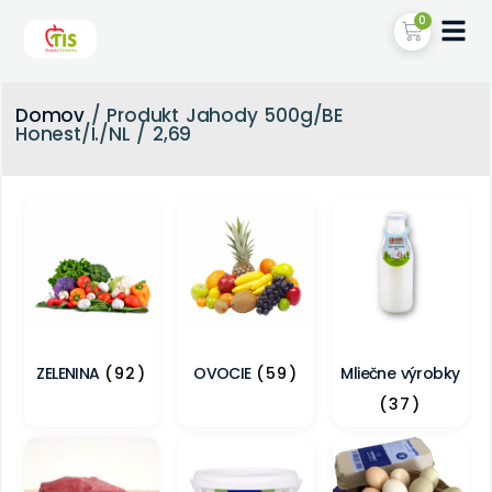
0
Domov
/ Produkt Jahody 500g/BE
Honest/I./NL / 2,69
ZELENINA
(92)
OVOCIE
(59)
Mliečne výrobky
(37)