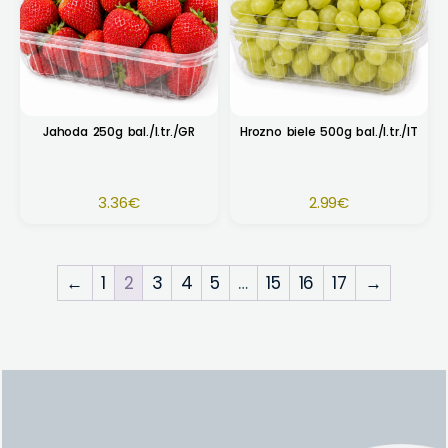
Jahoda 250g bal./I.tr./GR
Hrozno biele 500g bal./I.tr./IT
3.36
€
2.99
€
←
1
2
3
4
5
…
15
16
17
→