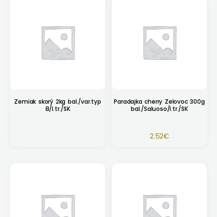
Zemiak skorý 2kg bal./var.typ
Paradajka cherry Zelovoc 300g
B/I.tr./SK
bal./Saluoso/I.tr./SK
2.52
€