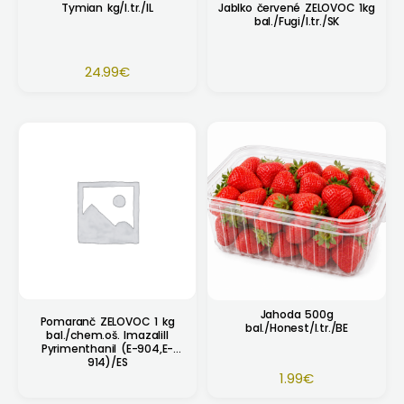
Tymian kg/I.tr./IL
Jablko červené ZELOVOC 1kg
bal./Fugi/I.tr./SK
24.99
€
Jahoda 500g
Pomaranč ZELOVOC 1 kg
bal./Honest/I.tr./BE
bal./chem.oš. Imazalill
Pyrimenthanil (E-904,E-
914)/ES
1.99
€