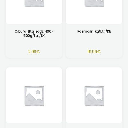
Cibuľa žlta sadz.400-
Rozmarín kg/I.tr./KE
500g/I.tr./SK
2.99
€
19.99
€