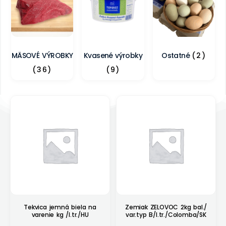
MÄSOVÉ VÝROBKY
Kvasené výrobky
Ostatné
(2)
(36)
(9)
Tekvica jemná biela na
Zemiak ZELOVOC 2kg bal./
varenie kg /I.tr./HU
var.typ B/I.tr./Colomba/SK