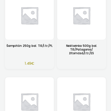
Šampiňón 250g bal. TIS/I.tr./PL
Nektarinka 500g bal.
TIS/Patagonia/
žltomäsá/I.tr./ES
1.49
€