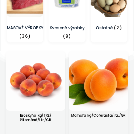
MÄSOVÉ VÝROBKY
Kvasené výrobky
Ostatné
(2)
(36)
(9)
Broskyňa kg/TRE/
Marhuľa kg/Coferasta/I.tr./GR
žltomäsá/I.tr./GR