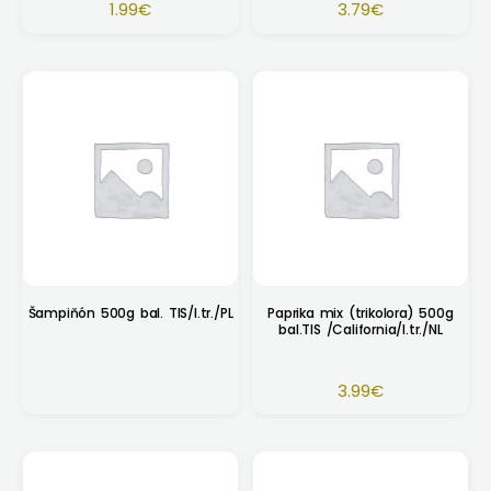
1.99
€
3.79
€
Šampiňón 500g bal. TIS/I.tr./PL
Paprika mix (trikolora) 500g
bal.TIS /California/I.tr./NL
3.99
€