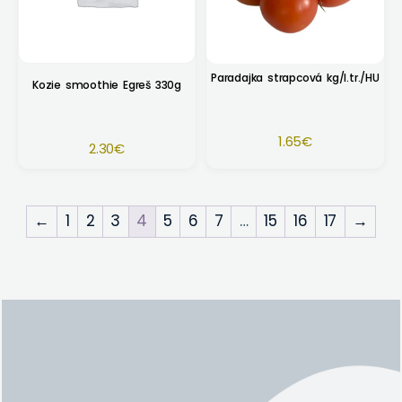
Paradajka strapcová kg/I.tr./HU
Kozie smoothie Egreš 330g
1.65
€
2.30
€
←
1
2
3
4
5
6
7
…
15
16
17
→