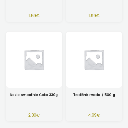
1.59
€
1.99
€
Kozie smoothie Čoko 330g
Tradičné maslo / 500 g
2.30
€
4.99
€