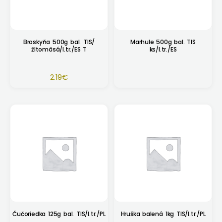
Broskyňa 500g bal. TIS/
Marhule 500g bal. TIS
žltomäsá/I.tr./ES T
ks/I.tr./ES
2.19
€
Čučoriedka 125g bal. TIS/I.tr./PL
Hruška balená 1kg TIS/I.tr./PL