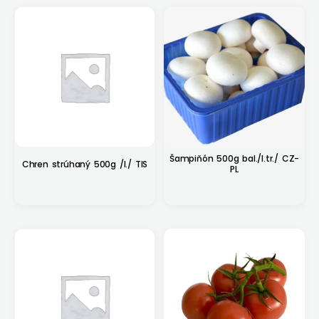
Šampiňón 500g bal./I.tr./ CZ-
Chren strúhaný 500g /I./ TIS
PL