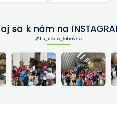
daj sa k nám na INSTAGRA
@tis_stara_lubovna