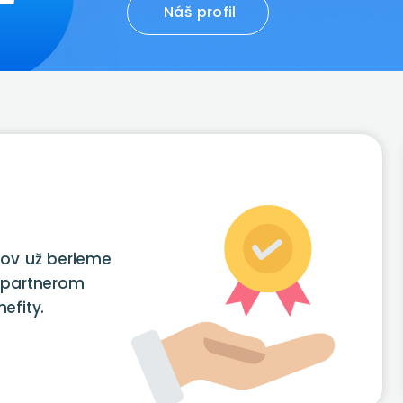
Náš profil
tov už berieme
 partnerom
efity.